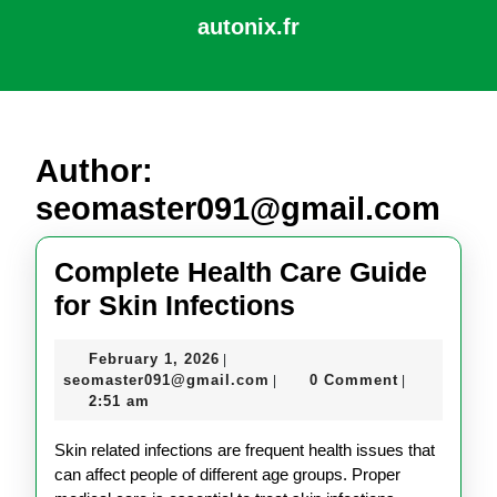
Skip
autonix.fr
to
content
Open
Skip
Button
to
content
Author:
seomaster091@gmail.com
Complete Health Care Guide
Complete
for Skin Infections
Health
February
February 1, 2026
|
Care
1,
seomaster091@gmail.com
seomaster091@gmail.com
0 Comment
|
|
Guide
2026
2:51 am
for
Skin related infections are frequent health issues that
Skin
can affect people of different age groups. Proper