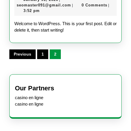
31,
seomaster091@gmail.com
seomaster091@gmail.com
0 Comments
|
|
2026
3:52 pm
Welcome to WordPress. This is your first post. Edit or
delete it, then start writing!
Posts
Previous
1
2
pagination
Our Partners
casino en ligne
casino en ligne